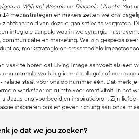
igators
, 
Wijk vol Waarde 
en 
Diaconie Utrecht
. Met e
 14 mediastrategen en makers zetten we ons dagelij
 zichtbaarheid van deze organisaties te vergroten. Di
en integrale aanpak, waarin we synergie nastreven t
, communicatie en marketing. We zijn gespecialiseerd
ducties, merkstrategie en crossmediale impactconce
en vaak te horen dat Living Image aanvoelt als een w
u een normale werkdag is met collega’s of een specta
- relatie staat voor ons op nummer één. Dat merk je t
rmele werksfeer en ruimte voor creativiteit. In het we
s Jezus ons voorbeeld en inspiratiebron. Zijn liefde, 
ssie inspireren ons en geven richting aan onze miss
nk je dat we jou zoeken?