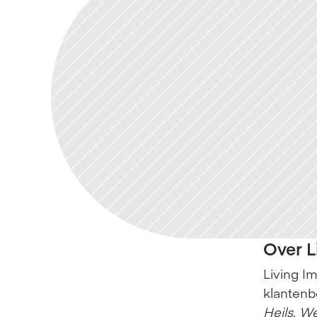
Over L
Living I
klantenb
Heils
, 
We