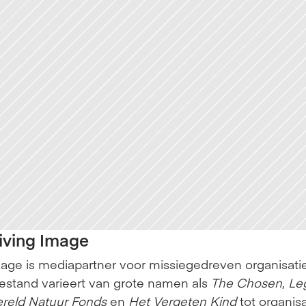
iving Image
mage is mediapartner voor missiegedreven organisatie
estand varieert van grote namen als 
The Chosen
, 
Leg
reld Natuur Fonds
 en 
Het Vergeten Kind
 tot organisa