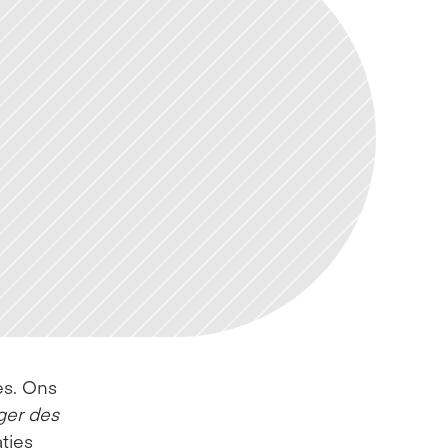
s. Ons 
er des 
ties 