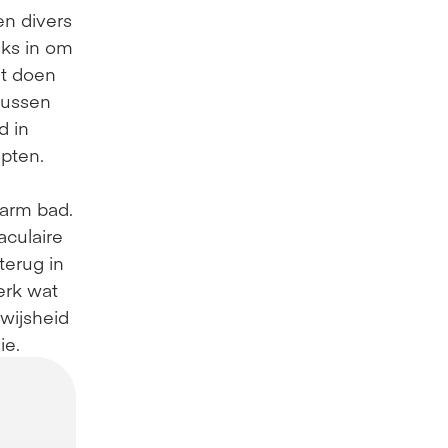
en divers 
ks in om 
t doen 
ussen 
 in 
pten.
arm bad. 
culaire 
erug in 
rk wat 
wijsheid 
ie.