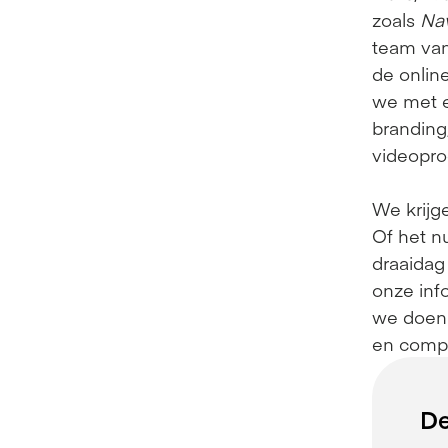
zoals 
Nav
team van
de online
we met e
branding
videopro
We krijg
Of het n
draaidag 
onze info
we doen i
en compa
De