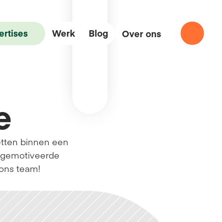
ertises
Werk
Blog
Over ons
Communicatie
e
etten binnen een 
r gemotiveerde 
 ons team!