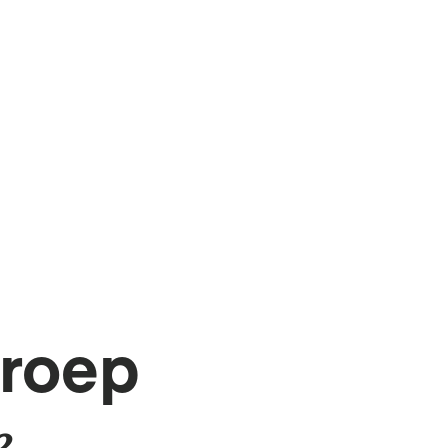
roep 
e