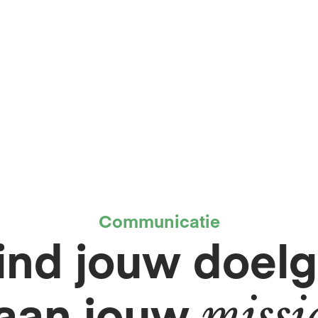
Communicatie
ind jouw doelg
aan jouw 
missi