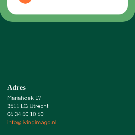
W
i
j
z
i
j
n
n
e
t
a
l
s
j
i
j
m
i
s
s
i
e
g
e
d
r
e
v
e
n
Adres
Mariahoek 17
3511 LG Utrecht
06 34 50 10 60
info@livingimage.nl