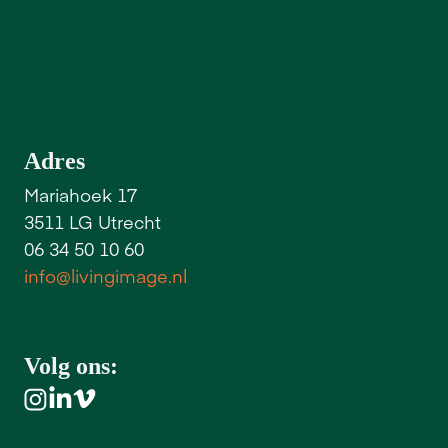
W
i
j
z
i
j
n
n
e
t
a
l
s
j
i
j
m
i
s
s
i
e
g
e
d
r
e
v
e
n
Adres
Mariahoek 17
3511 LG Utrecht
06 34 50 10 60
info@livingimage.nl
Volg ons: